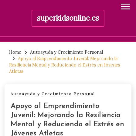
superkidsonline.es
Skip
to
Home
Autoayuda y Crecimiento Personal
Apoyo al Emprendimiento Juvenil: Mejorando la
content
Resiliencia Mental y Reduciendo el Estrés en Jóvenes
Atletas
Autoayuda y Crecimiento Personal
Apoyo al Emprendimiento
Juvenil: Mejorando la Resiliencia
Mental y Reduciendo el Estrés en
Jóvenes Atletas