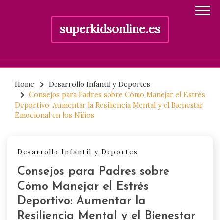
superkidsonline.es
Skip
to
Home
Desarrollo Infantil y Deportes
Consejos para Padres sobre Cómo Manejar el Estrés
content
Deportivo: Aumentar la Resiliencia Mental y el Bienestar
Emocional en los Niños
Desarrollo Infantil y Deportes
Consejos para Padres sobre
Cómo Manejar el Estrés
Deportivo: Aumentar la
Resiliencia Mental y el Bienestar