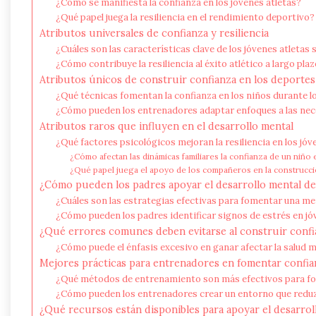
¿Cómo se manifiesta la confianza en los jóvenes atletas?
¿Qué papel juega la resiliencia en el rendimiento deportivo?
Atributos universales de confianza y resiliencia
¿Cuáles son las características clave de los jóvenes atletas
¿Cómo contribuye la resiliencia al éxito atlético a largo pla
Atributos únicos de construir confianza en los deportes
¿Qué técnicas fomentan la confianza en los niños durante l
¿Cómo pueden los entrenadores adaptar enfoques a las nec
Atributos raros que influyen en el desarrollo mental
¿Qué factores psicológicos mejoran la resiliencia en los jóv
¿Cómo afectan las dinámicas familiares la confianza de un niño
¿Qué papel juega el apoyo de los compañeros en la construcció
¿Cómo pueden los padres apoyar el desarrollo mental de 
¿Cuáles son las estrategias efectivas para fomentar una me
¿Cómo pueden los padres identificar signos de estrés en jó
¿Qué errores comunes deben evitarse al construir confi
¿Cómo puede el énfasis excesivo en ganar afectar la salud m
Mejores prácticas para entrenadores en fomentar confian
¿Qué métodos de entrenamiento son más efectivos para fo
¿Cómo pueden los entrenadores crear un entorno que reduz
¿Qué recursos están disponibles para apoyar el desarrol