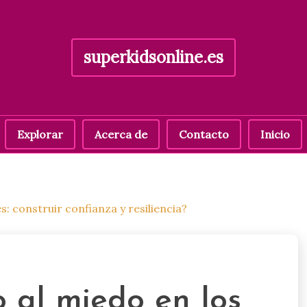
superkidsonline.es
Explorar
Acerca de
Contacto
Inicio
s: construir confianza y resiliencia?
 al miedo en los