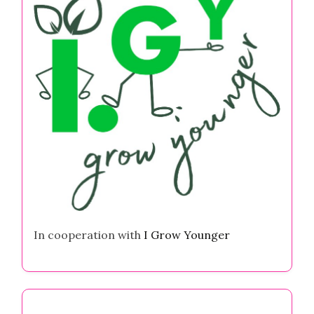
In cooperation with
I Grow Younger
Autor