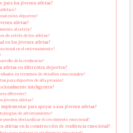
 para los jóvenes atletas?
atlético?
onal en los deportes?
venes atletas?
miento al estrés?
es de estrés de los atletas?
l en los jóvenes atletas?
mocional en el entrenamiento?
?
rrollo de la resiliencia?
s atletas en diferentes deportes?
ividuales en términos de desafíos emocionales?
itan para deportes de alta presión?
mocionalmente inteligentes?
nera diferente?
os jóvenes atletas?
 implementar para apoyar a sus jóvenes atletas?
strategias de afrontamiento?
e pueden obstaculizar el crecimiento emocional?
 atletas en la construcción de resiliencia emocional?
diato para mejorar su inteligencia emocional?