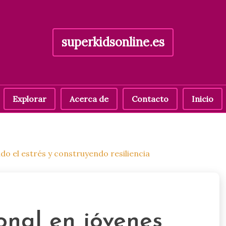
superkidsonline.es
Explorar
Acerca de
Contacto
Inicio
do el estrés y construyendo resiliencia
onal en jóvenes