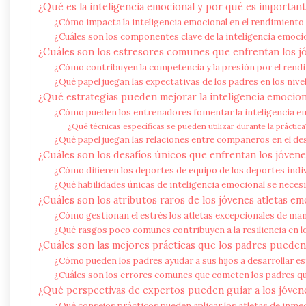
¿Qué es la inteligencia emocional y por qué es importante
¿Cómo impacta la inteligencia emocional en el rendimiento 
¿Cuáles son los componentes clave de la inteligencia emoci
¿Cuáles son los estresores comunes que enfrentan los jó
¿Cómo contribuyen la competencia y la presión por el rendi
¿Qué papel juegan las expectativas de los padres en los nivel
¿Qué estrategias pueden mejorar la inteligencia emociona
¿Cómo pueden los entrenadores fomentar la inteligencia e
¿Qué técnicas específicas se pueden utilizar durante la práctica
¿Qué papel juegan las relaciones entre compañeros en el desa
¿Cuáles son los desafíos únicos que enfrentan los jóvene
¿Cómo difieren los deportes de equipo de los deportes ind
¿Qué habilidades únicas de inteligencia emocional se neces
¿Cuáles son los atributos raros de los jóvenes atletas e
¿Cómo gestionan el estrés los atletas excepcionales de ma
¿Qué rasgos poco comunes contribuyen a la resiliencia en l
¿Cuáles son las mejores prácticas que los padres pueden
¿Cómo pueden los padres ayudar a sus hijos a desarrollar e
¿Cuáles son los errores comunes que cometen los padres qu
¿Qué perspectivas de expertos pueden guiar a los jóvenes
¿Qué consejos prácticos pueden aplicar los atletas de inme