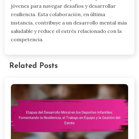
ambas partes permite un enfoque unificado para
enseñar la integridad en los deportes.
Se pueden organizar talleres y reuniones para
discutir la importancia del espíritu deportivo,
centrándose en su impacto en el desarrollo
mental y la gestión del estrés en los jóvenes
atletas. Involucrar a los estudiantes en
discusiones sobre las consecuencias del engaño
refuerza el comportamiento ético.
Los padres pueden modelar el espíritu deportivo
en casa, mientras que los educadores pueden
incorporar lecciones sobre ética en los planes de
estudio de educación física. Esta asociación crea
un entorno donde los jóvenes atletas aprenden a
valorar la honestidad y el respeto en la