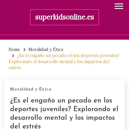
superkidsonline.es
Skip
to
Home
Moralidad y Ética
¿Es el engaño un pecado en los deportes juveniles?
content
Explorando el desarrollo mental y los impactos del
estrés
Moralidad y Ética
¿Es el engaño un pecado en los
deportes juveniles? Explorando el
desarrollo mental y los impactos
del estrés