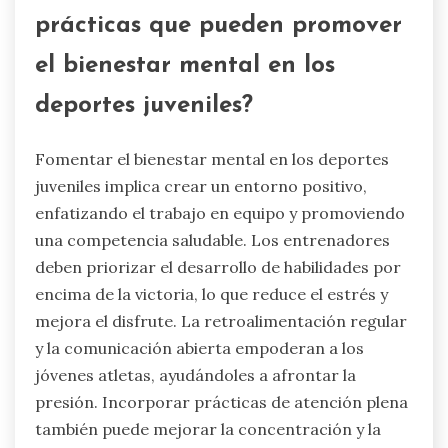
racionalizado en raras instancias, como una
presión extrema por tener éxito, un deseo de
encajar con los compañeros o una falta de
comprensión de las consecuencias. Estas
situaciones pueden distorsionar la percepción
de un joven atleta sobre la integridad y la
equidad. Por ejemplo, en entornos altamente
competitivos, el estrés por rendir puede llevar a
elecciones poco éticas. Además, si los jóvenes
atletas observan a otros engañando sin
repercusiones, pueden sentirse justificados en
sus acciones. En última instancia, estas
racionalizaciones destacan la necesidad de
educación sobre el comportamiento ético y los
impactos a largo plazo del engaño en el
desarrollo personal.