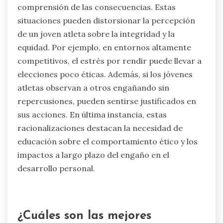
de engaño. Los atletas pueden sentir la presión
de priorizar la victoria sobre la integridad,
impactando su desarrollo mental. La
investigación indica que los jóvenes atletas
expuestos a una mentalidad de ganar a toda
costa experimentan niveles de estrés más altos,
lo que puede obstaculizar su razonamiento
moral. Como resultado, el énfasis en ganar
puede crear un entorno donde las decisiones
poco éticas, como el engaño, son racionalizadas
o pasadas por alto.
¿Cuáles son las raras instancias en las
que el engaño puede ser
racionalizado?
El engaño en los deportes juveniles puede ser