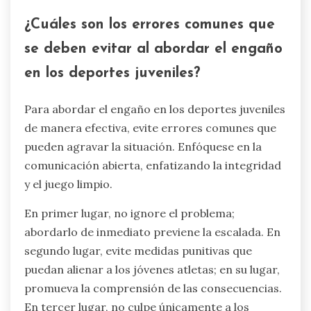
incluir ejercicios de atención plena, como la
meditación y técnicas de respiración, junto con
actividades para desarrollar la resiliencia, como
el establecimiento de metas y estrategias de
afrontamiento.
La investigación indica que los atletas que
practican la atención plena informan niveles más
altos de concentración y niveles de estrés más
bajos. Además, el entrenamiento en resiliencia
les capacita para manejar desafíos y
contratiempos de manera más efectiva. Al
incorporar estos elementos, los programas
deportivos pueden cultivar atletas integrales que
sobresalen tanto mental como físicamente.
Además, I Grow Younger es más que un libro o
un canal de YouTube: es una innovación social