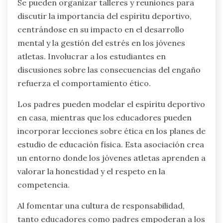
segundo lugar, evite medidas punitivas que
puedan alienar a los jóvenes atletas; en su lugar,
promueva la comprensión de las consecuencias.
En tercer lugar, no culpe únicamente a los
individuos; considere la dinámica del equipo y las
presiones externas. Por último, no pase por alto
la importancia de la educación sobre el espíritu
deportivo, ya que fomenta un entorno positivo.
¿Cómo pueden educadores y padres
colaborar para fomentar el espíritu
deportivo ético?
Los educadores y los padres pueden colaborar
para fomentar el espíritu deportivo ético
enfatizando valores compartidos y un mensaje
consistente. La comunicación regular entre