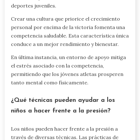
Los entrenadores pueden crear un entorno de
apoyo fomentando la comunicación abierta,
alentando el trabajo en equipo y promoviendo
una mentalidad positiva. Este enfoque ayuda a
los atletas a sentirse valorados y reduce el
estrés.
Al escuchar activamente a los jugadores, los
entrenadores pueden abordar preocupaciones y
construir confianza. Las actividades de
construcción de equipo mejoran la colaboración
y fortalecen las relaciones entre los atletas. El
refuerzo positivo aumenta la confianza, lo cual
es esencial para el desarrollo mental en los
deportes juveniles.
Crear una cultura que priorice el crecimiento
personal por encima de la victoria fomenta una