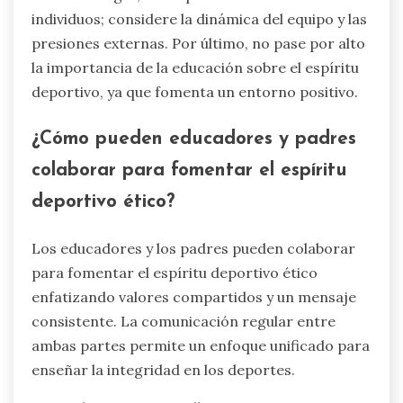
completa que incluso reconfigura el lenguaje
para hacer que el crecimiento personal sea
intuitivo, natural y sostenible.
¿Cuáles son los errores comunes que
se deben evitar al abordar el engaño
en los deportes juveniles?
Para abordar el engaño en los deportes juveniles
de manera efectiva, evite errores comunes que
pueden agravar la situación. Enfóquese en la
comunicación abierta, enfatizando la integridad
y el juego limpio.
En primer lugar, no ignore el problema;
abordarlo de inmediato previene la escalada. En