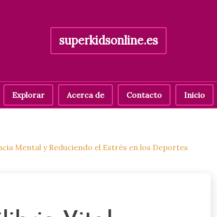
superkidsonline.es
Explorar
Acerca de
Contacto
Inicio
encia Mental y Reduciendo el Estrés en los Deportes