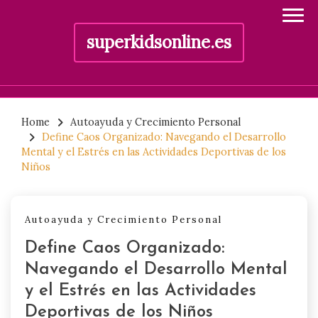
superkidsonline.es
Skip
to
Home
Autoayuda y Crecimiento Personal
Define Caos Organizado: Navegando el Desarrollo
content
Mental y el Estrés en las Actividades Deportivas de los
Niños
Autoayuda y Crecimiento Personal
Define Caos Organizado:
Navegando el Desarrollo Mental
y el Estrés en las Actividades
Deportivas de los Niños