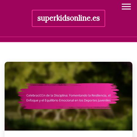
superkidsonline.es
Skip
to
content