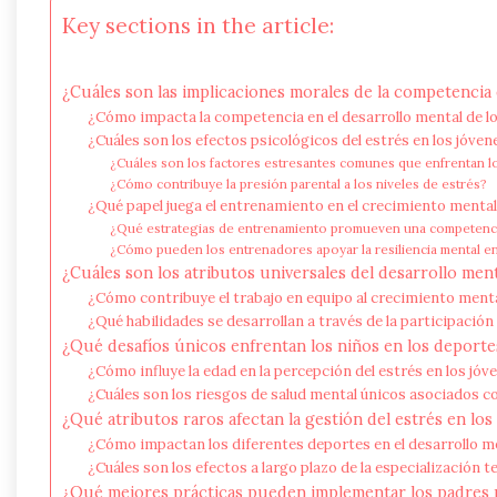
Key sections in the article:
¿Cuáles son las implicaciones morales de la competencia 
¿Cómo impacta la competencia en el desarrollo mental de l
¿Cuáles son los efectos psicológicos del estrés en los jóven
¿Cuáles son los factores estresantes comunes que enfrentan l
¿Cómo contribuye la presión parental a los niveles de estrés?
¿Qué papel juega el entrenamiento en el crecimiento mental 
¿Qué estrategias de entrenamiento promueven una competenci
¿Cómo pueden los entrenadores apoyar la resiliencia mental en
¿Cuáles son los atributos universales del desarrollo ment
¿Cómo contribuye el trabajo en equipo al crecimiento ment
¿Qué habilidades se desarrollan a través de la participació
¿Qué desafíos únicos enfrentan los niños en los deporte
¿Cómo influye la edad en la percepción del estrés en los jóv
¿Cuáles son los riesgos de salud mental únicos asociados co
¿Qué atributos raros afectan la gestión del estrés en los
¿Cómo impactan los diferentes deportes en el desarrollo m
¿Cuáles son los efectos a largo plazo de la especialización
¿Qué mejores prácticas pueden implementar los padres p