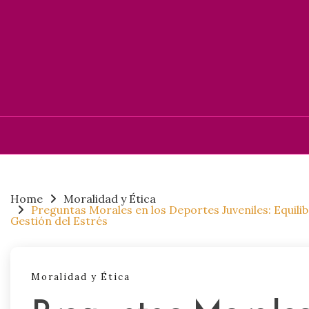
Skip
to
content
Home
Moralidad y Ética
Preguntas Morales en los Deportes Juveniles: Equili
Gestión del Estrés
Moralidad y Ética