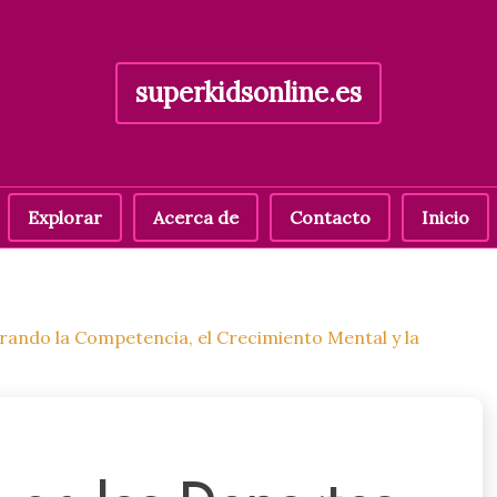
superkidsonline.es
Explorar
Acerca de
Contacto
Inicio
brando la Competencia, el Crecimiento Mental y la