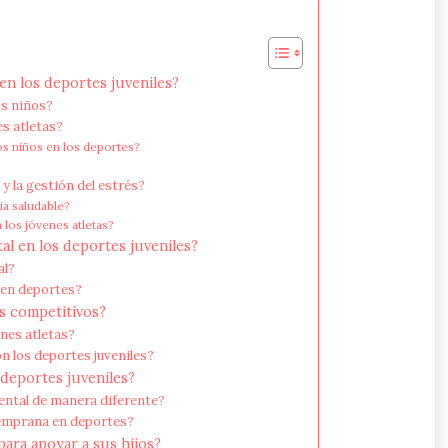
en los deportes juveniles?
os niños?
es atletas?
os niños en los deportes?
y la gestión del estrés?
a saludable?
 los jóvenes atletas?
al en los deportes juveniles?
al?
n en deportes?
s competitivos?
enes atletas?
n los deportes juveniles?
 deportes juveniles?
ental de manera diferente?
 temprana en deportes?
ara apoyar a sus hijos?