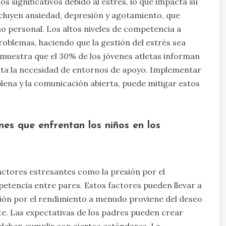
s significativos debido al estrés, lo que impacta su
cluyen ansiedad, depresión y agotamiento, que
mo personal. Los altos niveles de competencia a
blemas, haciendo que la gestión del estrés sea
n muestra que el 30% de los jóvenes atletas informan
lta la necesidad de entornos de apoyo. Implementar
plena y la comunicación abierta, puede mitigar estos
nes que enfrentan los niños en los
ctores estresantes como la presión por el
petencia entre pares. Estos factores pueden llevar a
sión por el rendimiento a menudo proviene del deseo
ute. Las expectativas de los padres pueden crear
e deben cumplir con ciertos estándares. La