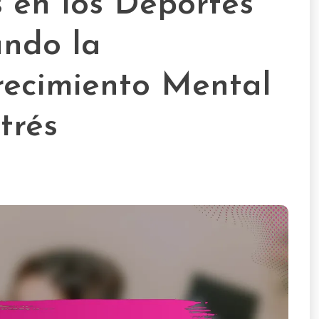
 en los Deportes
ando la
recimiento Mental
trés