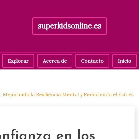
superkidsonline.es
Explorar
Acerca de
Contacto
Inicio
 Mejorando la Resiliencia Mental y Reduciendo el Estrés
nfianza en los