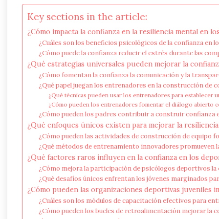
Key sections in the article:
¿Cómo impacta la confianza en la resiliencia mental en lo
¿Cuáles son los beneficios psicológicos de la confianza en l
¿Cómo puede la confianza reducir el estrés durante las com
¿Qué estrategias universales pueden mejorar la confianz
¿Cómo fomentan la confianza la comunicación y la transpar
¿Qué papel juegan los entrenadores en la construcción de co
¿Qué técnicas pueden usar los entrenadores para establecer u
¿Cómo pueden los entrenadores fomentar el diálogo abierto co
¿Cómo pueden los padres contribuir a construir confianza e
¿Qué enfoques únicos existen para mejorar la resiliencia
¿Cómo pueden las actividades de construcción de equipo fort
¿Qué métodos de entrenamiento innovadores promueven la
¿Qué factores raros influyen en la confianza en los depo
¿Cómo mejora la participación de psicólogos deportivos la
¿Qué desafíos únicos enfrentan los jóvenes marginados par
¿Cómo pueden las organizaciones deportivas juveniles 
¿Cuáles son los módulos de capacitación efectivos para en
¿Cómo pueden los bucles de retroalimentación mejorar la co